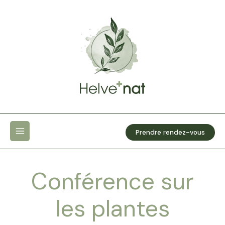
Aller
au
contenu
Prendre rendez-vous
Conférence sur
les plantes