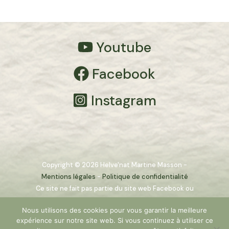
Youtube
Facebook
Instagram
Copyright © 2026 Helve'nat Martine Masson -
Mentions légales
-
Politique de confidentialité
Ce site ne fait pas partie du site web Facebook ou
de Facebook, Inc. ni de Google Inc. En outre, ce
Nous utilisons des cookies pour vous garantir la meilleure
site n’est pas endossé par Facebook en aucune
expérience sur notre site web. Si vous continuez à utiliser ce
façon ni par Google Inc. Facebook est une marque